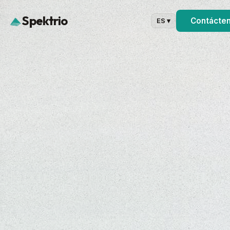
Spektrio
Contácte
ES ▾