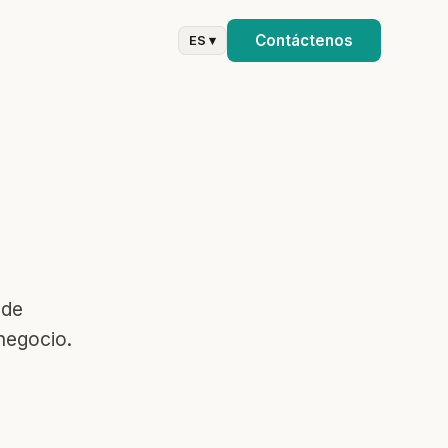
Contáctenos
ES ▾
 de
 negocio.