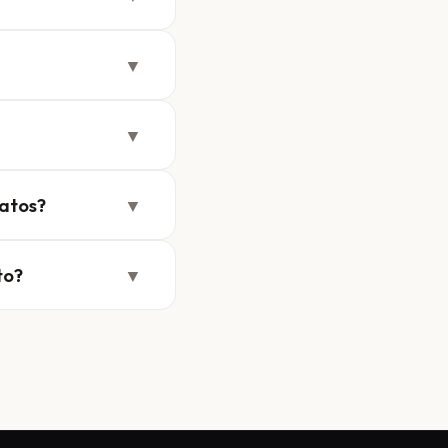
▼
▼
atos?
▼
to?
▼