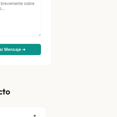
ar Mensaje ➔
cto
▼